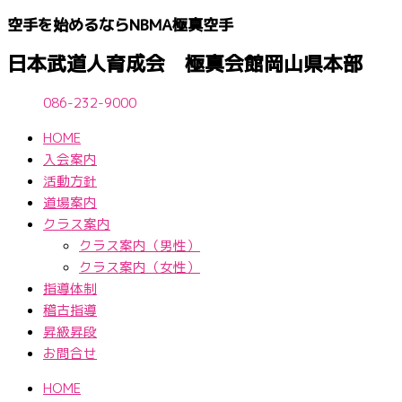
内
空手を始めるならNBМA極真空手
容
を
日本武道人育成会 極真会館岡山県本部
ス
キ
086-232-9000
ッ
HOME
プ
入会案内
活動方針
道場案内
クラス案内
クラス案内（男性）
クラス案内（女性）
指導体制
稽古指導
昇級昇段
お問合せ
HOME