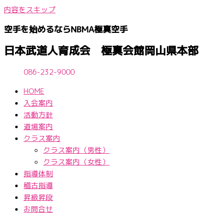
内容をスキップ
空手を始めるならNBМA極真空手
日本武道人育成会 極真会館岡山県本部
086-232-9000
HOME
入会案内
活動方針
道場案内
クラス案内
クラス案内（男性）
クラス案内（女性）
指導体制
稽古指導
昇級昇段
お問合せ