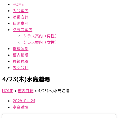
HOME
入会案内
活動方針
道場案内
クラス案内
クラス案内（男性）
クラス案内（女性）
指導体制
稽古指導
昇級昇段
お問合せ
4/23(木)水島道場
HOME
>
稽古日誌
>
4/23(木)水島道場
2026-04-24
水島道場