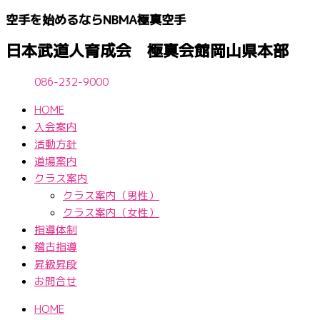
内
空手を始めるならNBМA極真空手
容
を
日本武道人育成会 極真会館岡山県本部
ス
キ
086-232-9000
ッ
HOME
プ
入会案内
活動方針
道場案内
クラス案内
クラス案内（男性）
クラス案内（女性）
指導体制
稽古指導
昇級昇段
お問合せ
HOME