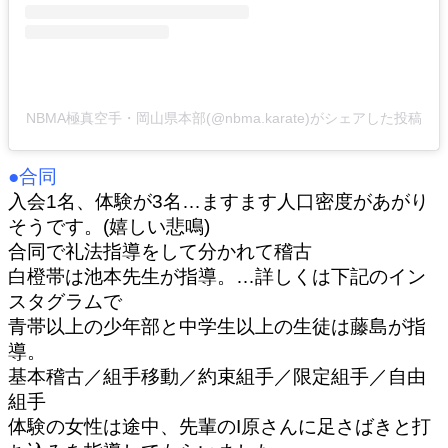
NBMA極真空手・岡山県本部(@nbma.karate)がシェアした投稿
●合同
入会1名、体験が3名…ますます人口密度があがり
そうです。(嬉しい悲鳴)
合同で礼法指導をして分かれて稽古
白橙帯は池本先生が指導。…詳しくは下記のイン
スタグラムで
青帯以上の少年部と中学生以上の生徒は藤島が指
導。
基本稽古／組手移動／約束組手／限定組手／自由
組手
体験の女性は途中、先輩のI原さんに足さばきと打