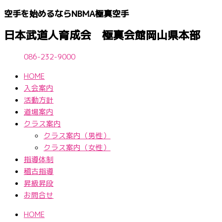
内
空手を始めるならNBМA極真空手
容
を
日本武道人育成会 極真会館岡山県本部
ス
キ
086-232-9000
ッ
HOME
プ
入会案内
活動方針
道場案内
クラス案内
クラス案内（男性）
クラス案内（女性）
指導体制
稽古指導
昇級昇段
お問合せ
HOME