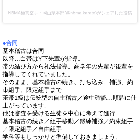
NBMA極真空手・岡山県本部(@nbma.karate)がシェアした投稿
●合同
基本稽古は合同
以降…白帯はY下先輩が指導。
帯の結び方から礼法指導。高学年の先輩が後輩を
指導してくれていました。
そのまま、基本稽古の続き、打ち込み、補強、約
束組手、限定組手まで
茶帯1級は伝統型の自主稽古／途中確認…順調に仕
上がっています。
他は審査を受ける生徒を中心に考えて進行。
基本稽古の続き／組手移動／鍛練補強／約束組手
／限定組手／自由組手
学科等もしっかりと準備しておきましょう。