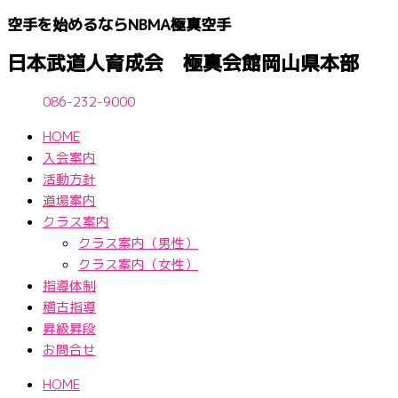
内
空手を始めるならNBМA極真空手
容
を
日本武道人育成会 極真会館岡山県本部
ス
キ
086-232-9000
ッ
HOME
プ
入会案内
活動方針
道場案内
クラス案内
クラス案内（男性）
クラス案内（女性）
指導体制
稽古指導
昇級昇段
お問合せ
HOME