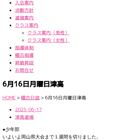
入会案内
活動方針
道場案内
クラス案内
クラス案内（男性）
クラス案内（女性）
指導体制
稽古指導
昇級昇段
お問合せ
6月16日月曜日津高
HOME
>
稽古日誌
>
6月16日月曜日津高
2025-06-17
津高道場
●少年部
いよいよ岡山県大会まで１週間を切りました。