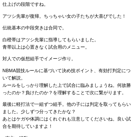
仕上げの段階ですね。
アツシ先輩が復帰。ちっちゃい女の子たちが大喜びでした！
伝統基本の中段突きは合同で。
白橙帯はアツシ先輩に指導してもらいました。
青帯以上は心置きなく試合用のメニュー。
対人での仮想組手でイメージ作り。
NBMA競技ルールに基づいて決め技ポイント、有効打判定につ
いて解説。
ルールをしっかり理解した上で試合に臨みましょうね。何故勝
ったのか？負けたのか？を理解することで次に繋がります。
最後に軽打法で一組ずつ組手。他の子には判定を取ってもらい
ました。少しずつ分ってきたかな？
あとはケガや体調にはくれぐれも注意してくださいね。良い試
合を期待していますよ！