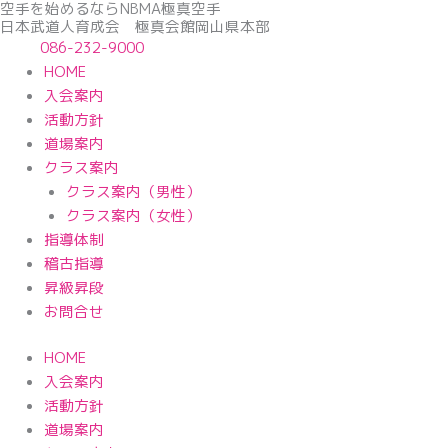
空手を始めるならNBМA極真空手
内
日本武道人育成会 極真会館岡山県本部
容
086-232-9000
を
HOME
ス
入会案内
キ
活動方針
ッ
道場案内
プ
クラス案内
クラス案内（男性）
クラス案内（女性）
指導体制
稽古指導
昇級昇段
お問合せ
HOME
入会案内
活動方針
道場案内