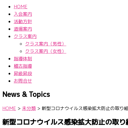
HOME
入会案内
活動方針
道場案内
クラス案内
クラス案内（男性）
クラス案内（女性）
指導体制
稽古指導
昇級昇段
お問合せ
News & Topics
HOME
>
未分類
>
新型コロナウイルス感染拡大防止の取り
新型コロナウイルス感染拡大防止の取り