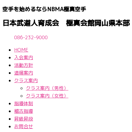
内
空手を始めるならNBМA極真空手
容
を
日本武道人育成会 極真会館岡山県本部
ス
キ
086-232-9000
ッ
プ
HOME
入会案内
活動方針
道場案内
クラス案内
クラス案内（男性）
クラス案内（女性）
指導体制
稽古指導
昇級昇段
お問合せ