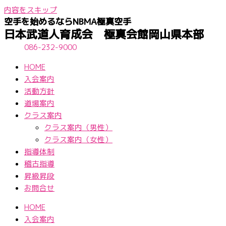
内容をスキップ
空手を始めるならNBМA極真空手
日本武道人育成会 極真会館岡山県本部
086-232-9000
HOME
入会案内
活動方針
道場案内
クラス案内
クラス案内（男性）
クラス案内（女性）
指導体制
稽古指導
昇級昇段
お問合せ
HOME
入会案内