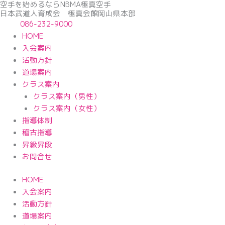
空手を始めるならNBМA極真空手
内
日本武道人育成会 極真会館岡山県本部
容
086-232-9000
を
HOME
ス
入会案内
キ
活動方針
ッ
道場案内
プ
クラス案内
クラス案内（男性）
クラス案内（女性）
指導体制
稽古指導
昇級昇段
お問合せ
HOME
入会案内
活動方針
道場案内