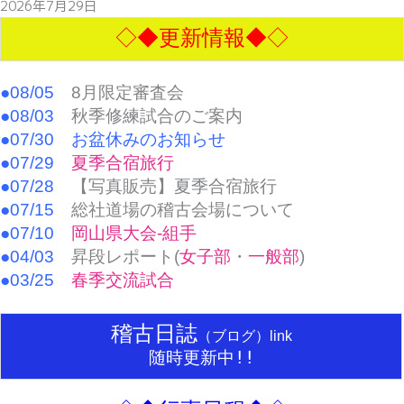
2026年7月29日
◇◆更新情報◆◇
●08/05
8月限定審査会
●08/03
秋季修練試合のご案内
●07/30 お盆休みのお知らせ
●07/29
夏季合宿旅行
●07/28
【写真販売】夏季合宿旅行
●07/15
総社道場の稽古会場について
●07/10
岡山県大会-組手
●04/03
昇段レポート(
女子部
・
一般部
)
●03/25
春季交流試合
稽古日誌
（ブログ）link
随時
更新中!!