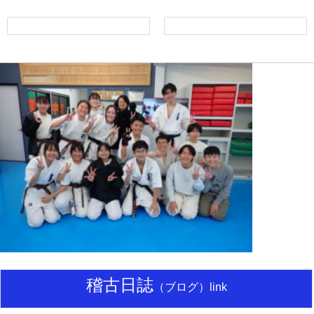
稽古日誌
（ブログ）link