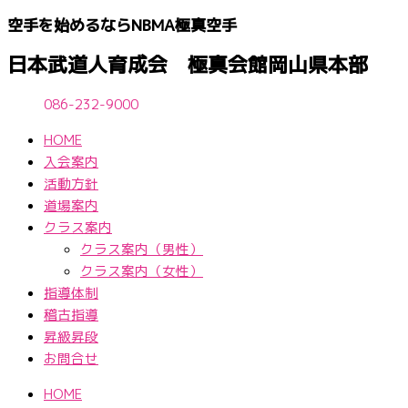
内
空手を始めるならNBМA極真空手
容
を
日本武道人育成会 極真会館岡山県本部
ス
キ
086-232-9000
ッ
HOME
プ
入会案内
活動方針
道場案内
クラス案内
クラス案内（男性）
クラス案内（女性）
指導体制
稽古指導
昇級昇段
お問合せ
HOME