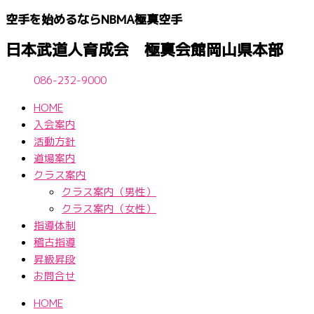
内
空手を始めるならNBМA極真空手
容
を
日本武道人育成会 極真会館岡山県本部
ス
キ
086-232-9000
ッ
HOME
プ
入会案内
活動方針
道場案内
クラス案内
クラス案内（男性）
クラス案内（女性）
指導体制
稽古指導
昇級昇段
お問合せ
HOME