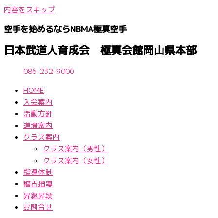
内容をスキップ
空手を始めるならNBМA極真空手
日本武道人育成会 極真会館岡山県本部
086-232-9000
HOME
入会案内
活動方針
道場案内
クラス案内
クラス案内（男性）
クラス案内（女性）
指導体制
稽古指導
昇級昇段
お問合せ