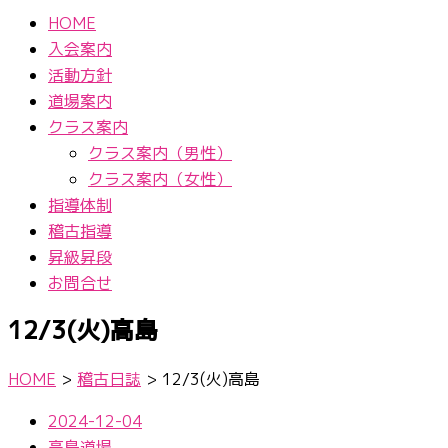
HOME
入会案内
活動方針
道場案内
クラス案内
クラス案内（男性）
クラス案内（女性）
指導体制
稽古指導
昇級昇段
お問合せ
12/3(火)高島
HOME
>
稽古日誌
>
12/3(火)高島
2024-12-04
高島道場