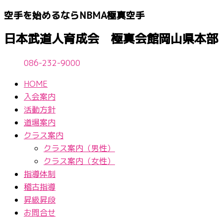
内
空手を始めるならNBМA極真空手
容
を
日本武道人育成会 極真会館岡山県本部
ス
キ
086-232-9000
ッ
プ
HOME
入会案内
活動方針
道場案内
クラス案内
クラス案内（男性）
クラス案内（女性）
指導体制
稽古指導
昇級昇段
お問合せ