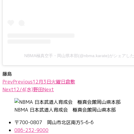
NBMA極真空手・岡山県本部(@nbma.karate)がシェアし
藤島
Prev
Previous
12月3日火曜日倉敷
Next
12/4(水)野田
Next
NBMA 日本武道人育成会 極真会館岡山県本部
〒700-0807 岡山市北区南方5-6-6
086-232-9000