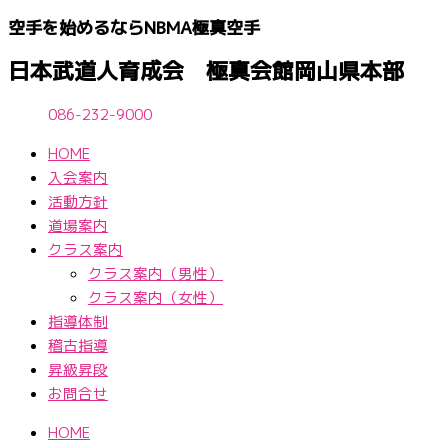
内
空手を始めるならNBМA極真空手
容
を
日本武道人育成会 極真会館岡山県本部
ス
キ
086-232-9000
ッ
HOME
プ
入会案内
活動方針
道場案内
クラス案内
クラス案内（男性）
クラス案内（女性）
指導体制
稽古指導
昇級昇段
お問合せ
HOME