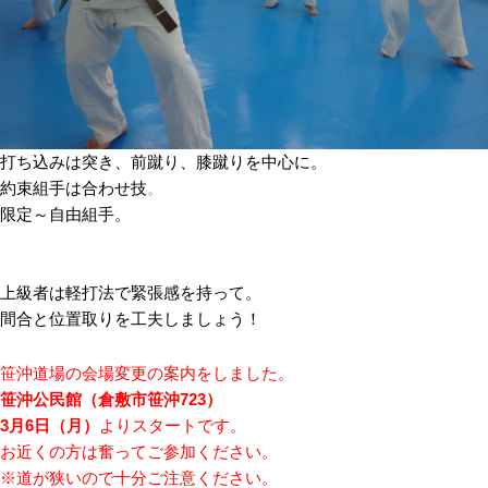
打ち込みは突き、前蹴り、膝蹴りを中心に。
約束組手は合わせ技
。
限定～自由組手。
上級者は軽打法で緊張感を持って。
間合と位置取りを工夫しましょう！
笹沖道場の会場変更の案内をしました。
笹沖公民館（倉敷市笹沖723）
3月6日（月）
よりスタートです。
お近くの方は奮ってご参加ください。
※道が狭いので十分ご注意ください。