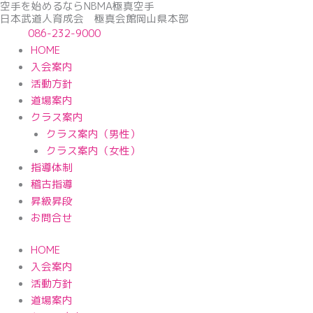
空手を始めるならNBМA極真空手
内
日本武道人育成会 極真会館岡山県本部
容
086-232-9000
を
HOME
ス
入会案内
キ
活動方針
ッ
道場案内
プ
クラス案内
クラス案内（男性）
クラス案内（女性）
指導体制
稽古指導
昇級昇段
お問合せ
HOME
入会案内
活動方針
道場案内