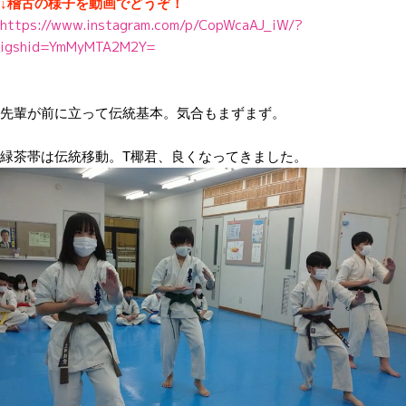
↓稽古の様子を動画でどうぞ！
https://www.instagram.com/p/CopWcaAJ_iW/?
igshid=YmMyMTA2M2Y=
先輩が前に立って伝統基本。気合もまずまず。
緑茶帯は伝統移動。T椰君、良くなってきました。