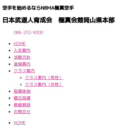
内
空手を始めるならNBМA極真空手
容
を
日本武道人育成会 極真会館岡山県本部
ス
キ
086-232-9000
ッ
HOME
プ
入会案内
活動方針
道場案内
クラス案内
クラス案内（男性）
クラス案内（女性）
指導体制
稽古指導
昇級昇段
お問合せ
HOME