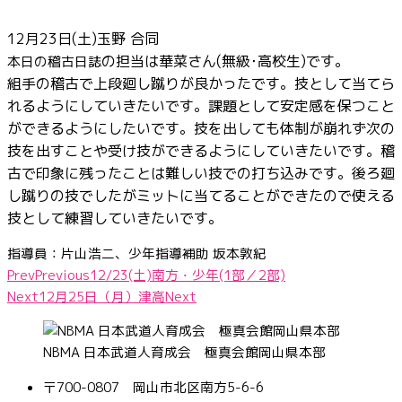
12月23日(土)玉野 合同
の担当は華菜さん(無級･高校生)です。
本日の稽古日誌
組手の稽古で上段廻し蹴りが良かったです。技として当てら
れるようにしていきたいです。課題として安定感を保つこと
ができるようにしたいです。技を出しても体制が崩れず次の
技を出すことや受け技ができるようにしていきたいです。稽
古で印象に残ったことは難しい技での打ち込みです。後ろ廻
し蹴りの技でしたがミットに当てることができたので使える
技として練習していきたいです。
指導員：片山浩二、少年指導補助 坂本敦紀
Prev
Previous
12/23(土)南方・少年(1部／2部)
Next
12月25日（月）津高
Next
NBMA 日本武道人育成会 極真会館岡山県本部
〒700-0807 岡山市北区南方5-6-6