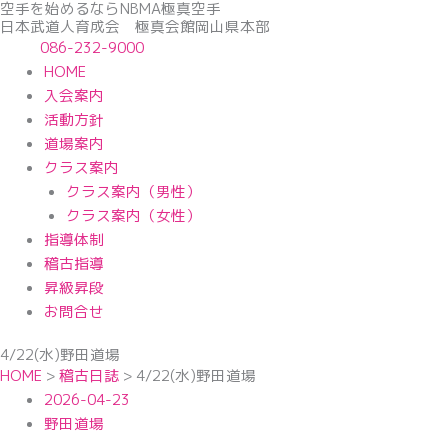
空手を始めるならNBМA極真空手
内
日本武道人育成会 極真会館岡山県本部
容
086-232-9000
を
HOME
ス
入会案内
キ
活動方針
ッ
道場案内
プ
クラス案内
クラス案内（男性）
クラス案内（女性）
指導体制
稽古指導
昇級昇段
お問合せ
4/22(水)野田道場
HOME
>
稽古日誌
>
4/22(水)野田道場
2026-04-23
野田道場