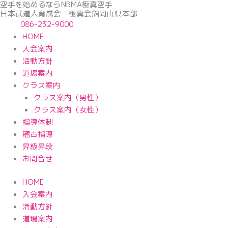
空手を始めるならNBМA極真空手
内
日本武道人育成会 極真会館岡山県本部
容
086-232-9000
を
HOME
ス
入会案内
キ
活動方針
ッ
道場案内
プ
クラス案内
クラス案内（男性）
クラス案内（女性）
指導体制
稽古指導
昇級昇段
お問合せ
HOME
入会案内
活動方針
道場案内