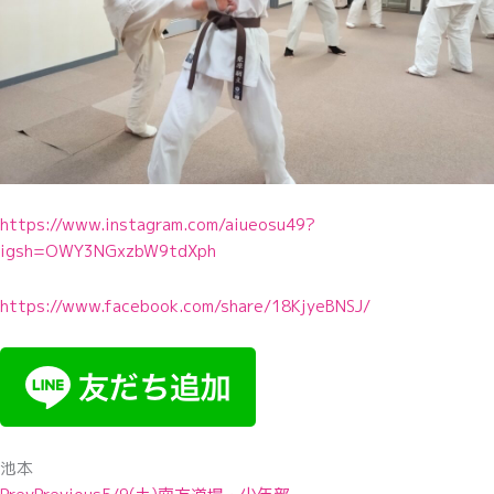
https://www.instagram.com/aiueosu49?
igsh=OWY3NGxzbW9tdXph
https://www.facebook.com/share/18KjyeBNSJ/
池本