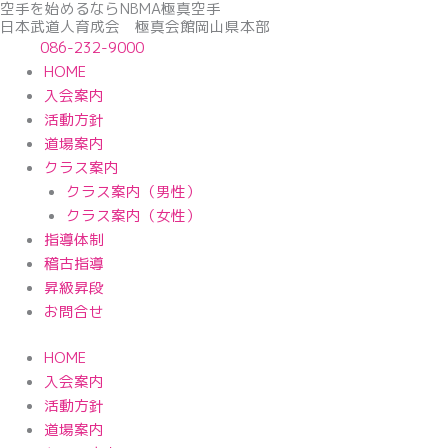
空手を始めるならNBМA極真空手
内
日本武道人育成会 極真会館岡山県本部
容
086-232-9000
を
HOME
ス
入会案内
キ
活動方針
ッ
道場案内
プ
クラス案内
クラス案内（男性）
クラス案内（女性）
指導体制
稽古指導
昇級昇段
お問合せ
HOME
入会案内
活動方針
道場案内