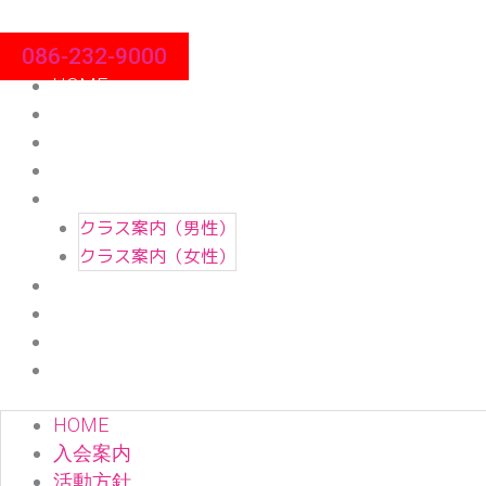
空手を始めるならNBМA極真空手
内
日本武道人育成会 極真会館岡山県本部
容
086-232-9000
を
HOME
ス
入会案内
キ
活動方針
ッ
道場案内
プ
クラス案内
クラス案内（男性）
クラス案内（女性）
指導体制
稽古指導
昇級昇段
お問合せ
HOME
入会案内
活動方針