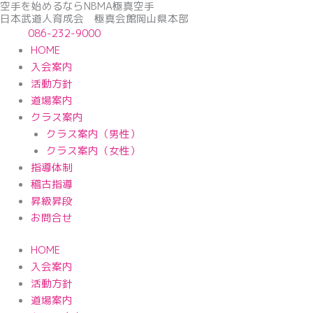
空手を始めるならNBМA極真空手
内
日本武道人育成会 極真会館岡山県本部
容
086-232-9000
を
HOME
ス
入会案内
キ
活動方針
ッ
道場案内
プ
クラス案内
クラス案内（男性）
クラス案内（女性）
指導体制
稽古指導
昇級昇段
お問合せ
HOME
入会案内
活動方針
道場案内