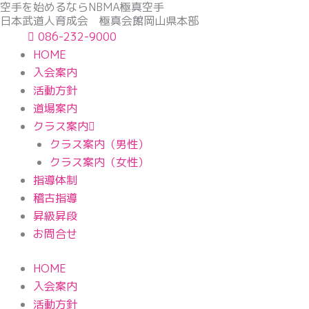
空手を始めるならNBМA極真空手
内
日本武道人育成会 極真会館岡山県本部
容
086-232-9000
を
HOME
ス
入会案内
キ
活動方針
ッ
道場案内
プ
クラス案内
クラス案内（男性）
クラス案内（女性）
指導体制
稽古指導
昇級昇段
お問合せ
HOME
入会案内
活動方針