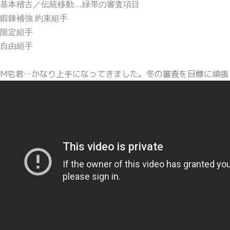
基本稽古／伝統移動…緑帯の審査項目
鍛錬補強 約束組手
限定組手
自由組手
М宅君…かなり上手になってきました。冬の審査を目標に頑張