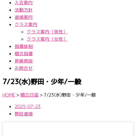
入会案内
活動方針
道場案内
クラス案内
クラス案内（男性）
クラス案内（女性）
指導体制
稽古指導
昇級昇段
お問合せ
7/23(水)野田・少年/一般
HOME
>
稽古日誌
>
7/23(水)野田・少年/一般
2025-07-23
野田道場