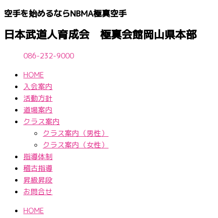
内
空手を始めるならNBМA極真空手
容
を
日本武道人育成会 極真会館岡山県本部
ス
キ
086-232-9000
ッ
HOME
プ
入会案内
活動方針
道場案内
クラス案内
クラス案内（男性）
クラス案内（女性）
指導体制
稽古指導
昇級昇段
お問合せ
HOME