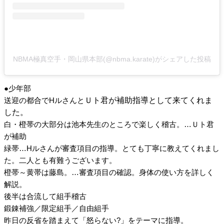
NBMA極真空手・岡山県本部(@nbma.karate)がシェアした投稿
●少年部
Ｕト君が補助指導として来てくれま
送迎の都合でHルさんと
した。
白・橙帯の大部分は池本先生のところで楽しく稽古。…Ｕト君
が補助
緑帯…Hルさんが審査項目の指導。とても丁寧に教えてくれまし
た。二人とも有難うございます。
橙帯～黄帯は藤島。…審査項目の確認。身体の使い方を詳しく
解説。
後半は合流して組手稽古
鍛錬補強／限定組手／自由組手
昨日の反省を踏まえて「怒らない?」をテーマに指導。