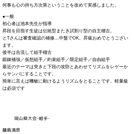
何事も心の持ち方次第ということを改めて実感しました。
●一般
初心者は池本先生が指導
昇段を目指す生徒は伝統型またき試割り型の自主稽古。
とTさんは審査確認の補修…中盤でOK。昇級おめでとうござい
ます。
後半は合流して組手稽古
鍛錬補強／仮想組手／約束組手／限定組手／自由組手
最近のテーマは突きと下段の攻防とあわせてリズムをレゲーか
らサンバにすることです。
簡単に言えば機敏に動けるようリズムをとることです。軽量級
は必須です
岡山県大会-組手-
藤島清彦