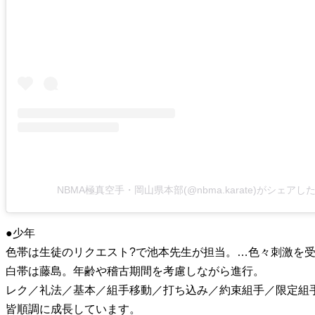
NBMA極真空手・岡山県本部(@nbma.karate)がシェアし
●少年
色帯は生徒のリクエスト?で池本先生が担当。…色々刺激を
白帯は藤島。年齢や稽古期間を考慮しながら進行。
レク／礼法／基本／組手移動／打ち込み／約束組手／限定組
皆順調に成長しています。