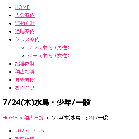
HOME
入会案内
活動方針
道場案内
クラス案内
クラス案内（男性）
クラス案内（女性）
指導体制
稽古指導
昇級昇段
お問合せ
7/24(木)水島・少年/一般
HOME
>
稽古日誌
>
7/24(木)水島・少年/一般
2025-07-25
水島道場