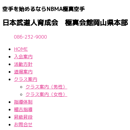
内
空手を始めるならNBМA極真空手
容
を
日本武道人育成会 極真会館岡山県本部
ス
キ
086-232-9000
ッ
プ
HOME
入会案内
活動方針
道場案内
クラス案内
クラス案内（男性）
クラス案内（女性）
指導体制
稽古指導
昇級昇段
お問合せ