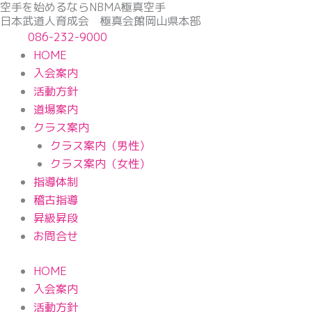
空手を始めるならNBМA極真空手
内
日本武道人育成会 極真会館岡山県本部
容
086-232-9000
を
HOME
ス
入会案内
キ
活動方針
ッ
道場案内
プ
クラス案内
クラス案内（男性）
クラス案内（女性）
指導体制
稽古指導
昇級昇段
お問合せ
HOME
入会案内
活動方針