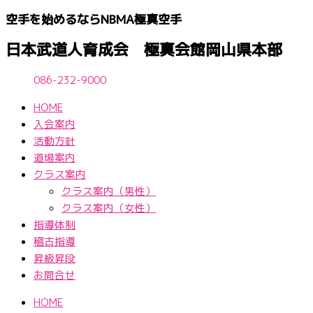
内
空手を始めるならNBМA極真空手
容
を
日本武道人育成会 極真会館岡山県本部
ス
キ
086-232-9000
ッ
HOME
プ
入会案内
活動方針
道場案内
クラス案内
クラス案内（男性）
クラス案内（女性）
指導体制
稽古指導
昇級昇段
お問合せ
HOME