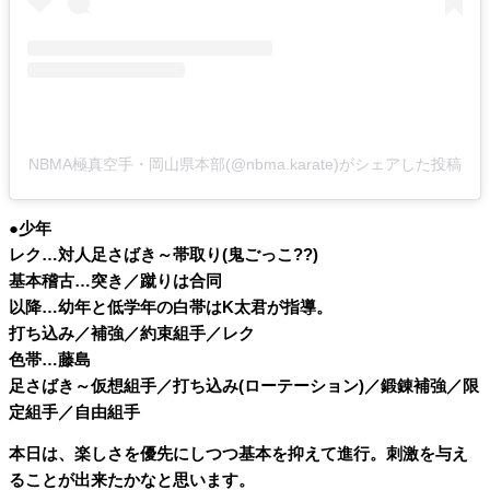
NBMA極真空手・岡山県本部(@nbma.karate)がシェアした投稿
●少年
レク…対人足さばき～帯取り(鬼ごっこ??)
基本稽古…突き／蹴りは合同
以降…幼年と低学年の白帯はK太君が指導。
打ち込み／補強／約束組手／レク
色帯…藤島
足さばき～仮想組手／打ち込み(ローテーション)／鍛錬補強／限
定組手／自由組手
本日は、楽しさを優先にしつつ基本を抑えて進行。刺激を与え
ることが出来たかなと思います。