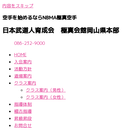
内容をスキップ
空手を始めるならNBМA極真空手
日本武道人育成会 極真会館岡山県本部
086-232-9000
HOME
入会案内
活動方針
道場案内
クラス案内
クラス案内（男性）
クラス案内（女性）
指導体制
稽古指導
昇級昇段
お問合せ