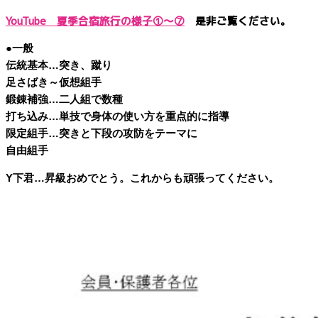
YouTube 夏季合宿旅行の様子①～⑦
是非ご覧ください。
●一般
伝統基本…突き、蹴り
足さばき～仮想組手
鍛錬補強…二人組で数種
打ち込み…単技で身体の使い方を重点的に指導
限定組手…突きと下段の攻防をテーマに
自由組手
Y下君…昇級おめでとう。これからも頑張ってください。