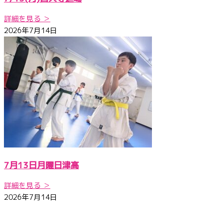
詳細を見る ＞
2026年7月14日
7月13日月曜日津高
詳細を見る ＞
2026年7月14日