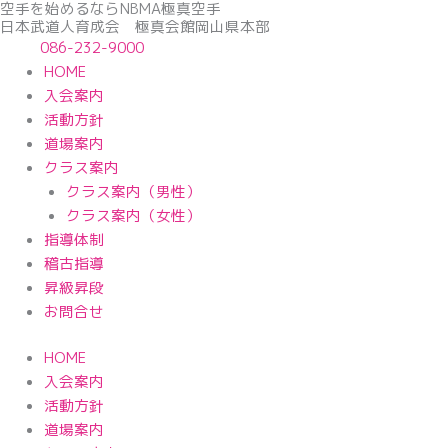
空手を始めるならNBМA極真空手
内
日本武道人育成会 極真会館岡山県本部
容
086-232-9000
を
HOME
ス
入会案内
キ
活動方針
ッ
道場案内
プ
クラス案内
クラス案内（男性）
クラス案内（女性）
指導体制
稽古指導
昇級昇段
お問合せ
HOME
入会案内
活動方針
道場案内