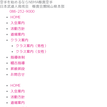
空手を始めるならNBМA極真空手
内
日本武道人育成会 極真会館岡山県本部
容
086-232-9000
を
HOME
ス
入会案内
キ
活動方針
ッ
道場案内
プ
クラス案内
クラス案内（男性）
クラス案内（女性）
指導体制
稽古指導
昇級昇段
お問合せ
HOME
入会案内
活動方針
道場案内