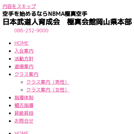
内容をスキップ
空手を始めるならNBМA極真空手
日本武道人育成会 極真会館岡山県本部
086-232-9000
HOME
入会案内
活動方針
道場案内
クラス案内
クラス案内（男性）
クラス案内（女性）
指導体制
稽古指導
昇級昇段
お問合せ
HOME