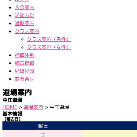
入会案内
活動方針
道場案内
クラス案内
クラス案内（男性）
クラス案内（女性）
指導体制
稽古指導
昇級昇段
お問合せ
道場案内
中庄道場
HOME
>
道場案内
>
中庄道場
基本情報
【稽古日】
曜日
土