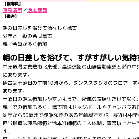
【指導員】
藤島清彦
／
池本幸司
【備考】
朝の日差しを浴びて清々しく稽古
少年と一般の合同稽古
親子会員が多く参加
朝の日差しを浴びて、すがすがしい気持
中庄道場は倉敷市北東部、高速道路の山陽自動車道と瀬戸中央
にあります。
稽古は土曜日の午前10時から、ダンススタジオのフロアーを
あります。
土曜日の朝は参加しやすいようで、所属の道場生だけでなく
親子での参加も多く、稽古前はドッジボールやチャンバラ遊
幼年から50歳まで極端な差のある年齢層ですが、最近は中
担当指導は藤島師範と池本准師範の二人体制。青帯以上と中
す。