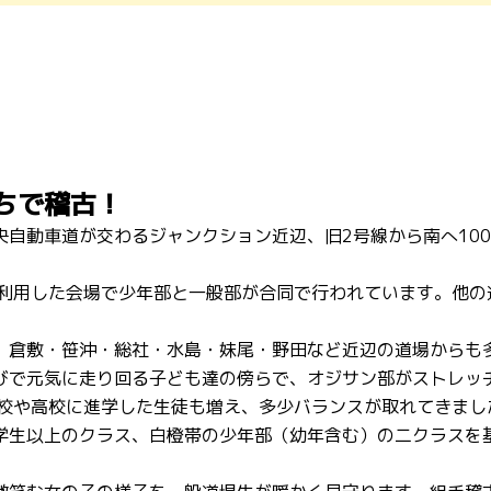
ちで稽古！
自動車道が交わるジャンクション近辺、旧2号線から南へ10
利用した会場で少年部と一般部が合同で行われています。他の
、倉敷・笹沖・総社・水島・妹尾・野田など近辺の道場からも
びで元気に走り回る子ども達の傍らで、オジサン部がストレッ
学校や高校に進学した生徒も増え、多少バランスが取れてきまし
学生以上のクラス、白橙帯の少年部（幼年含む）の二クラスを