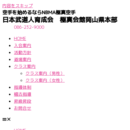
内容をスキップ
空手を始めるならNBМA極真空手
日本武道人育成会 極真会館岡山県本部
086-232-9000
HOME
入会案内
活動方針
道場案内
クラス案内
クラス案内（男性）
クラス案内（女性）
指導体制
稽古指導
昇級昇段
お問合せ