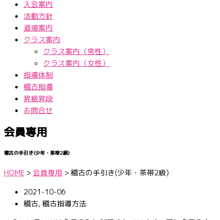
入会案内
活動方針
道場案内
クラス案内
クラス案内（男性）
クラス案内（女性）
指導体制
稽古指導
昇級昇段
お問合せ
会員専用
稽古の手引き(少年・茶帯2級)
HOME
>
会員専用
>
稽古の手引き(少年・茶帯2級)
2021-10-06
稽古
,
稽古指導方法