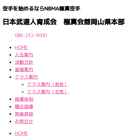
内
空手を始めるならNBМA極真空手
容
を
日本武道人育成会 極真会館岡山県本部
ス
キ
086-232-9000
ッ
HOME
プ
入会案内
活動方針
道場案内
クラス案内
クラス案内（男性）
クラス案内（女性）
指導体制
稽古指導
昇級昇段
お問合せ
HOME