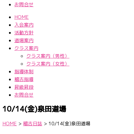
お問合せ
HOME
入会案内
活動方針
道場案内
クラス案内
クラス案内（男性）
クラス案内（女性）
指導体制
稽古指導
昇級昇段
お問合せ
10/14(金)泉田道場
HOME
>
稽古日誌
>
10/14(金)泉田道場