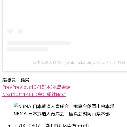
日本武道人育成会(@nbma.karate)がシェアした投稿
指導員：藤島
Prev
Previous
10/13(木)水島道場
Next
10月14日（金）総社
Next
NBMA 日本武道人育成会 極真会館岡山県本部
〒700-0807 岡山市北区南方5-6-6