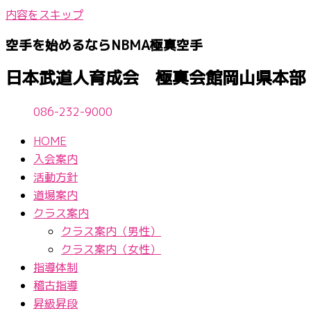
内容をスキップ
空手を始めるならNBМA極真空手
日本武道人育成会 極真会館岡山県本部
086-232-9000
HOME
入会案内
活動方針
道場案内
クラス案内
クラス案内（男性）
クラス案内（女性）
指導体制
稽古指導
昇級昇段