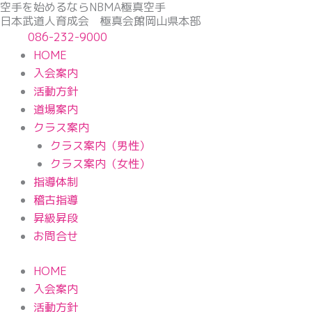
空手を始めるならNBМA極真空手
内
日本武道人育成会 極真会館岡山県本部
容
086-232-9000
を
HOME
ス
入会案内
キ
活動方針
ッ
道場案内
プ
クラス案内
クラス案内（男性）
クラス案内（女性）
指導体制
稽古指導
昇級昇段
お問合せ
HOME
入会案内
活動方針