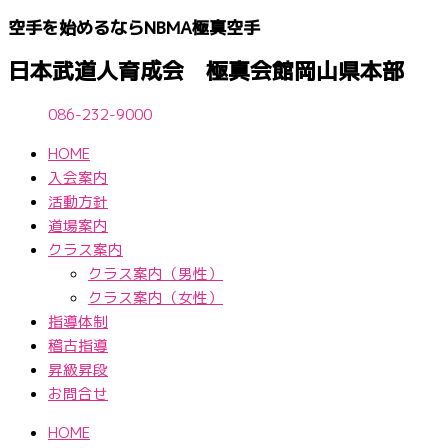
内
空手を始めるならNBМA極真空手
容
を
日本武道人育成会 極真会館岡山県本部
ス
キ
086-232-9000
ッ
HOME
プ
入会案内
活動方針
道場案内
クラス案内
クラス案内（男性）
クラス案内（女性）
指導体制
稽古指導
昇級昇段
お問合せ
HOME