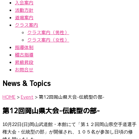
入会案内
活動方針
道場案内
クラス案内
クラス案内（男性）
クラス案内（女性）
指導体制
稽古指導
昇級昇段
お問合せ
News & Topics
HOME
>
Event
>
第12回岡山県大会-伝統型の部-
第12回岡山県大会-伝統型の部-
10月22日(日)岡山武道館・本館にて「第１２回岡山県空手道選手
権大会・伝統型の部」が開催され、１０５名が参加し日頃の修