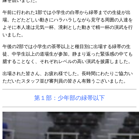
練を競いました。
午前に行われた1部では小学生の白帯から緑帯までの生徒が出
場。たどたどしい動きにハラハラしながら見守る周囲の人達を
よそに本人達は元気一杯、溌剌とした動きで精一杯の演武を行
いました。
午後の2部では小学生の茶帯以上と種目別に出場する緑帯の生
徒、中学生以上の道場生が参加。静まり返った緊張感の中ても
臆することなく、それぞれレベルの高い演武を披露しました。
出場された皆さん、お疲れ様でした
。長時間にわたりご協力い
ただいたスタッフ並び審判員の皆さん有難うございました。
第１部：少年部の緑帯以下