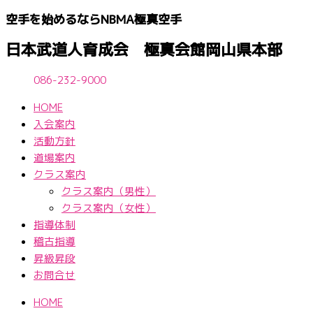
内
空手を始めるならNBМA極真空手
容
を
日本武道人育成会 極真会館岡山県本部
ス
キ
086-232-9000
ッ
HOME
プ
入会案内
活動方針
道場案内
クラス案内
クラス案内（男性）
クラス案内（女性）
指導体制
稽古指導
昇級昇段
お問合せ
HOME