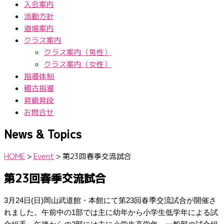
入会案内
活動方針
道場案内
クラス案内
クラス案内（男性）
クラス案内（女性）
指導体制
稽古指導
昇級昇段
お問合せ
News & Topics
HOME
>
Event
>
第23回春季交流試合
第23回春季交流試合
3月24日(日)岡山武道館・本館にて第23回春季交流試合が開催さ
れました。
午前中の1部では主に幼年から小学生低学年による試