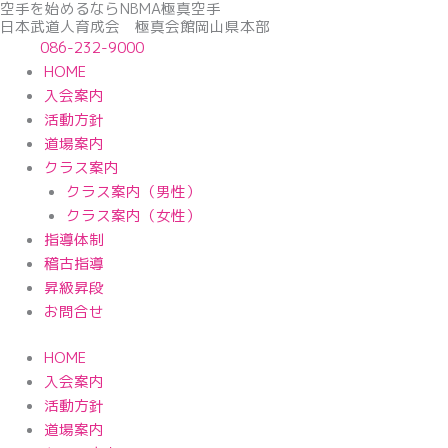
空手を始めるならNBМA極真空手
内
日本武道人育成会 極真会館岡山県本部
容
086-232-9000
を
HOME
ス
入会案内
キ
活動方針
ッ
道場案内
プ
クラス案内
クラス案内（男性）
クラス案内（女性）
指導体制
稽古指導
昇級昇段
お問合せ
HOME
入会案内
活動方針
道場案内