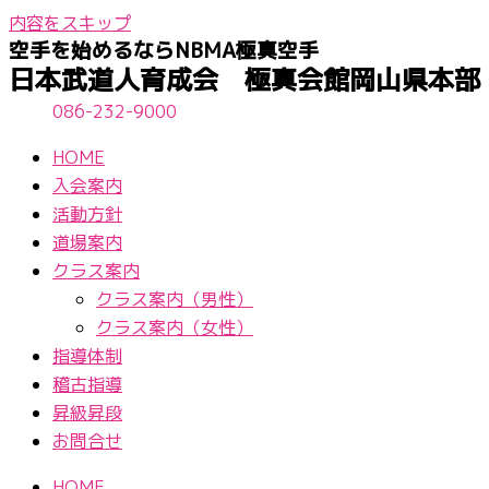
内容をスキップ
空手を始めるならNBМA極真空手
日本武道人育成会 極真会館岡山県本部
086-232-9000
HOME
入会案内
活動方針
道場案内
クラス案内
クラス案内（男性）
クラス案内（女性）
指導体制
稽古指導
昇級昇段
お問合せ
HOME