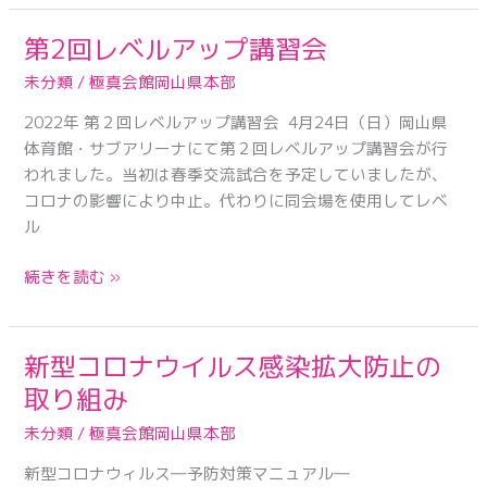
ナ
対
第2回レベルアップ講習会
第
策
2
に
未分類
/
極真会館岡山県本部
回
つ
2022年 第２回レベルアップ講習会 4月24日（日）岡山県
レ
い
体育館・サブアリーナにて第２回レベルアップ講習会が行
ベ
て
われました。当初は春季交流試合を予定していましたが、
ル
コロナの影響により中止。代わりに同会場を使用してレベ
ア
ル
ッ
プ
続きを読む »
講
習
会
新型コロナウイルス感染拡大防止の
新
型
取り組み
コ
未分類
/
極真会館岡山県本部
ロ
ナ
新型コロナウィルス―予防対策マニュアル―