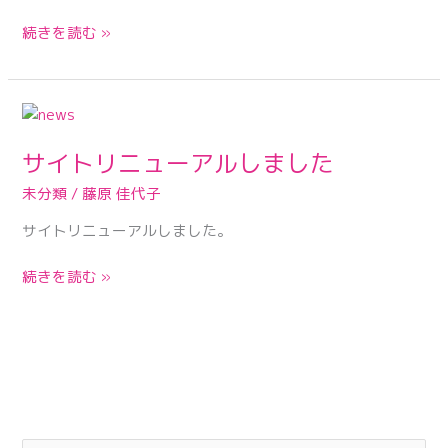
ウ
イ
続きを読む »
ル
ス
感
サ
染
イ
拡
サイトリニューアルしました
ト
大
リ
未分類
/
藤原 佳代子
防
ニ
止
サイトリニューアルしました。
ュ
の
ー
取
続きを読む »
ア
り
ル
組
し
み
ま
し
た