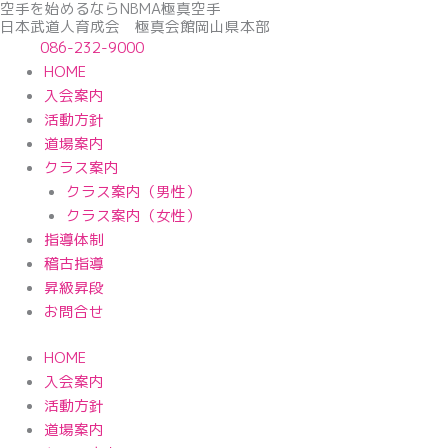
空手を始めるならNBМA極真空手
内
日本武道人育成会 極真会館岡山県本部
容
086-232-9000
を
HOME
ス
入会案内
キ
活動方針
ッ
道場案内
プ
クラス案内
クラス案内（男性）
クラス案内（女性）
指導体制
稽古指導
昇級昇段
お問合せ
HOME
入会案内
活動方針
道場案内