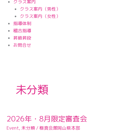
クラス案内
クラス案内（男性）
クラス案内（女性）
指導体制
稽古指導
昇級昇段
お問合せ
未分類
2026年・8月限定審査会
2026
年・
Event
,
未分類
/
極真会館岡山県本部
8