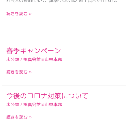
社会人の参加により、試割り型の部と組手試合が行われま
流
試
続きを読む »
合・
結
果
速
春
報
季
春季キャンペーン
キ
ャ
未分類
/
極真会館岡山県本部
ン
ペ
続きを読む »
ー
ン
今後のコロナ対策について
今
後
未分類
/
極真会館岡山県本部
の
コ
続きを読む »
ロ