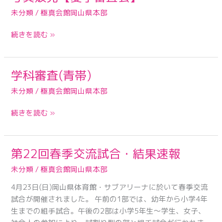
の
真
未分類
/
極真会館岡山県本部
ご
販
案
売
続きを読む »
内
【夏
季
審
学科審査(青帯)
学
査
科
会】
未分類
/
極真会館岡山県本部
審
査
続きを読む »
(青
帯)
第22回春季交流試合・結果速報
第
22
未分類
/
極真会館岡山県本部
回
4月23日(日)岡山県体育館・サブアリーナに於いて春季交流
春
試合が開催されました。 午前の1部では、幼年から小学4年
季
生までの組手試合。午後の2部は小学5年生～学生、女子、
交