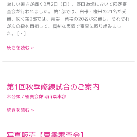
厳しい暑さが続く8月2日（日）、野田道場において限定審
月
査会が行われました。 第1部では、白帯・橙帯の21名が受
限
審、続く第2部では、青帯・黄帯の20名が受審し、それぞれ
定
が次の級を目指して、真剣な表情で審査に取り組みまし
審
た。 […]
査
会
続きを読む »
第
1
第1回秋季修練試合のご案内
回
秋
未分類
/
極真会館岡山県本部
季
修
続きを読む »
練
試
合
写真販売【夏季審査会】
写