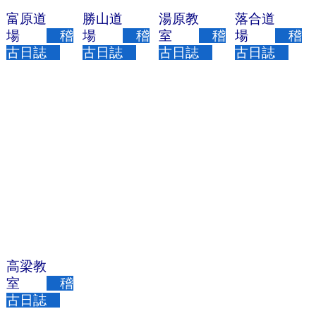
富原道
勝山道
湯原教
落合道
場
稽
場
稽
室
稽
場
稽
古日誌
古日誌
古日誌
古日誌
高梁教
室
稽
古日誌