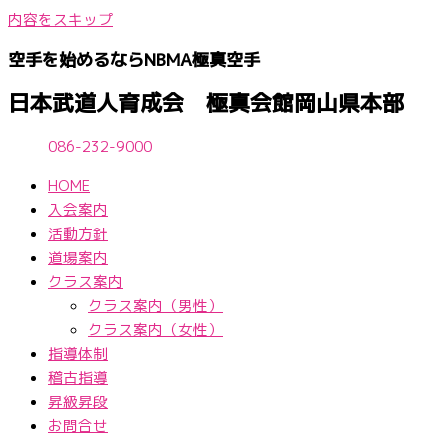
内容をスキップ
空手を始めるならNBМA極真空手
日本武道人育成会 極真会館岡山県本部
086-232-9000
HOME
入会案内
活動方針
道場案内
クラス案内
クラス案内（男性）
クラス案内（女性）
指導体制
稽古指導
昇級昇段
お問合せ