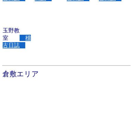
玉野教
室
稽
古日誌
倉敷エリア