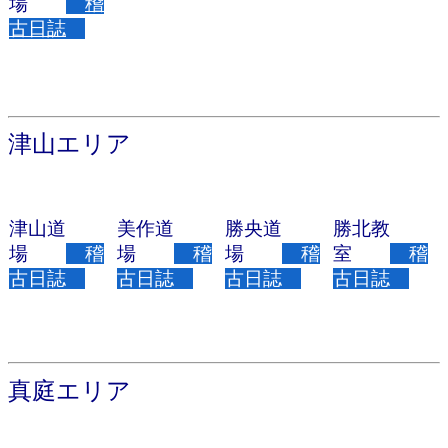
場
稽
古日誌
津山エリア
津山道
美作道
勝央道
勝北教
場
稽
場
稽
場
稽
室
稽
古日誌
古日誌
古日誌
古日誌
真庭エリア